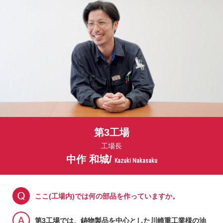
第3工場
工場長
中作 和城/
Kazuki Nakasaku
ここ(工場内)では何の部品を作っていますか。
第3工場では、鋳物製品を中心とした川崎重工業様の油