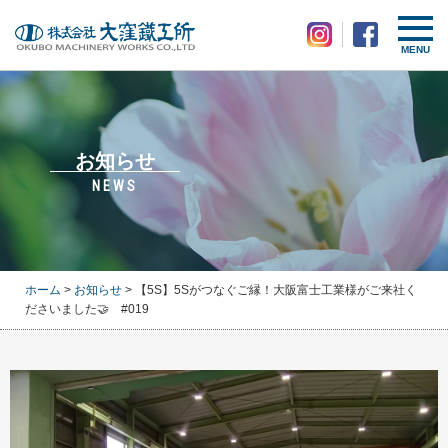
MENU
お知らせ
NEWS
ホーム
>
お知らせ
> 【5S】5Sがつなぐご縁！大阪富士工業様がご来社く
ださいました🤝 #019