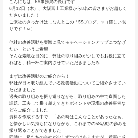
こんにちは、5S事務局の長山です！
6月12日（木）、大阪富士工業様から8名の皆さまがお越しく
ださいました！
ご来社のきっかけは…なんとこの「5Sブログ」✨（嬉しい限
りです！☺）
他社の改善活動を実際に見てモチベーションアップにつなげ
たい！というご希望
そんな素敵な目的に、弊社の取り組みが少しでもお役に立て
ればと、精一杯ご案内させていただきました💪
まずは改善活動のご紹介から！
弊社が日々取り組んでいる改善活動についてご紹介させてい
ただきました
過去の取り組みを振り返りながら、取り組みの中で直面した
課題、工夫して乗り越えてきたポイントや現場の改善事例な
どをご紹介しました
資料を作成する中で、「あの時はこんなことがあったなぁ」
と懐かしい気持ちになりながら、これまでの5S活動の歩みを
振り返ることができました
同時に、私たちの会社が少しずつではありますが、着実に成