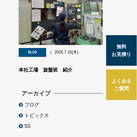
無料
2026.7.16(木)
BLOG
お見積り
本社工場 旋盤班 紹介
よくある
ご質問
アーカイブ
ブログ
トピックス
5S