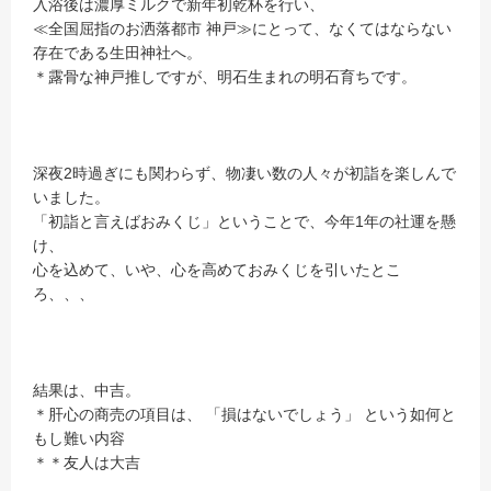
入浴後は濃厚ミルクで新年初乾杯を行い、
≪全国屈指のお洒落都市 神戸≫にとって、なくてはならない
存在である生田神社へ。
＊露骨な神戸推しですが、明石生まれの明石育ちです。
深夜2時過ぎにも関わらず、物凄い数の人々が初詣を楽しんで
いました。
「初詣と言えばおみくじ」ということで、今年1年の社運を懸
け、
心を込めて、いや、心を高めておみくじを引いたとこ
ろ、、、
結果は、中吉。
＊肝心の商売の項目は、 「損はないでしょう」 という如何と
もし難い内容
＊＊友人は大吉