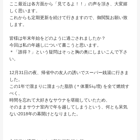
ここ最近は各方面から「見てるよ！！」の声を頂き、大変嬉
しく思います。
これからも定期更新を続けて行きますので、御閲覧お願い致
します。
皆様は年末年始をどのように過ごされましたか？
今回は私の年越しについて書こうと思います。
＊「誰得？」という疑問はそっと胸の奥にしまいこんで下さ
い。
12月31日の夜、帰省中の友人の誘いでスーパー銭湯に行きま
した。
この1年で溜まりに溜まった脂肪 (＊体重5㎏増) を全て燃焼す
べく、
時間を忘れて大好きなサウナを堪能していたため、
そのままサウナ室内で年を越してしまうという、何とも呆気
ない2018年の幕開けとなりました。