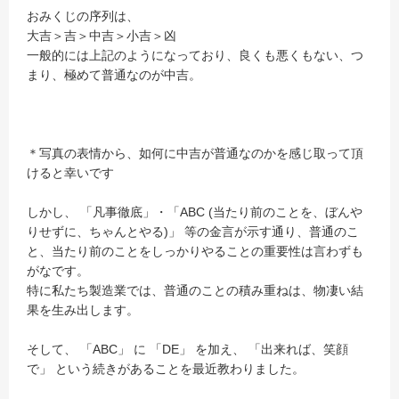
おみくじの序列は、
大吉＞吉＞中吉＞小吉＞凶
一般的には上記のようになっており、良くも悪くもない、つ
まり、極めて普通なのが中吉。
＊写真の表情から、如何に中吉が普通なのかを感じ取って頂
けると幸いです
しかし、 「凡事徹底」・「ABC (当たり前のことを、ぼんや
りせずに、ちゃんとやる)」 等の金言が示す通り、普通のこ
と、当たり前のことをしっかりやることの重要性は言わずも
がなです。
特に私たち製造業では、普通のことの積み重ねは、物凄い結
果を生み出します。
そして、 「ABC」 に 「DE」 を加え、 「出来れば、笑顔
で」 という続きがあることを最近教わりました。