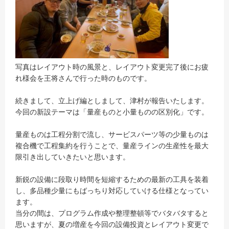
写真はレイアウト時の風景と、レイアウト変更完了後にお疲
れ様会を王将さんで行った時のものです。
続きまして、立上げ編としまして、津村が報告いたします。
今回の新設テーマは「量産ものと小量ものの区別化」です。
量産ものは工程分割で流し、サービスパーツ等の少量ものは
複合機で工程集約を行うことで、量産ラインの生産性を最大
限引き出していきたいと思います。
新鋭の設備に段取り時間を短縮するための最新の工具を装着
し、多品種少量にもばっちり対応していける仕様となってい
ます。
当分の間は、プログラム作成や整理整頓等でバタバタすると
思いますが、夏の増産を今回の設備投資とレイアウト変更で