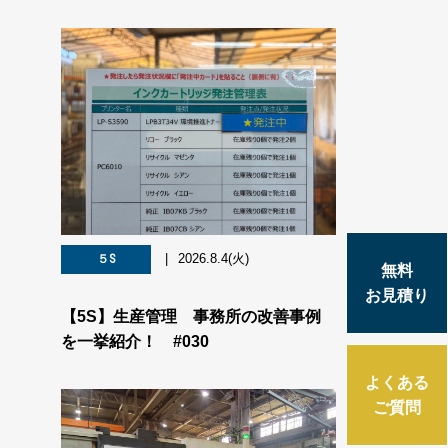
2026.8.4(火)
５S
無料
お見積り
【5S】生産管理 事務所の改善事例
を一挙紹介！ #030
よくある
ご質問