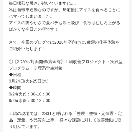
毎日猛烈な暑さが続いていますね…。
私は自転車通勤なのですが、帰宅後にアイスを食べることに
ハマってしまいました。
アイスの爽やかさで夏バテも吹っ飛び、食欲はむしろ上がる
ばかりな今日この頃です！
さて、今回のブログでは2026年卒向けに3種類の仕事体験を
ご紹介いたします！
①【2DAYs/対面開催/賞金有】工場改善プロジェクト・実践型
プログラム ※理系学生対象
◆日程
9月24日(火)-25日(水)
◆時間
9/24(火)9：30-16：30
9/25(水)9：30-12：00
工場の現場では、2S3Tと呼ばれる「整理・整頓・定位置・定
品・定量」や品質向上等、 様々な課題に対して改善活動に取
り組んでいます。