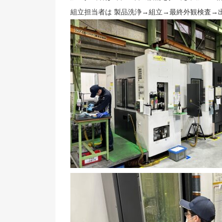
組立担当者は 製品洗浄→組立→最終外観検査→